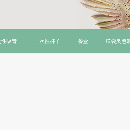
次性吸管
一次性杯子
餐盒
膜袋类包