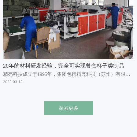
20年的材料研发经验，完全可实现餐盒杯子类制品
精亮科技成立于1995年，集团包括精亮科技（苏州）有限公
司和浙江精亮新材料科技有限公司及23家分公司。苏州工厂
2023-03-13
坐落于工业园区，以色母和功能性材料为主要运营业务; 浙江
工厂位于绍兴市上虞永和工业区，专注于研发、生产、销售
生物降解材料、生物降解色母粒及生物降解制品如吸管、杯
探索更多
子、餐盒、购物袋、包装袋、垃圾袋、快递袋、电子包装类
片材及膜类等，广泛应用于家居、外卖、餐饮、快递、电
子、农资等领域。