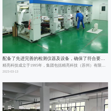
配备了先进完善的检测仪器及设备，确保了符合要求
精亮科技成立于1995年，集团包括精亮科技（苏州）有限公
又科技性和实用性俱佳的绿色产品
司和浙江精亮新材料科技有限公司及23家分公司。苏州工厂
2023-03-13
坐落于工业园区，以色母和功能性材料为主要运营业务; 浙江
工厂位于绍兴市上虞永和工业区，专注于研发、生产、销售
生物降解材料、生物降解色母粒及生物降解制品如吸管、杯
子、餐盒、购物袋、包装袋、垃圾袋、快递袋、电子包装类
片材及膜类等，广泛应用于家居、外卖、餐饮、快递、电
子、农资等领域。