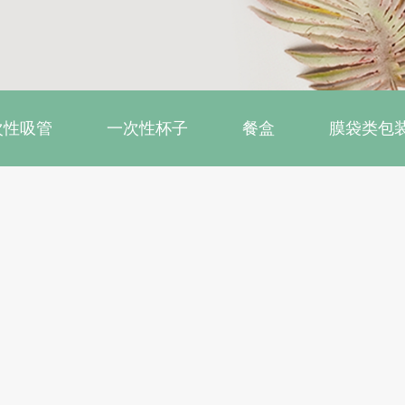
次性吸管
一次性杯子
餐盒
膜袋类包