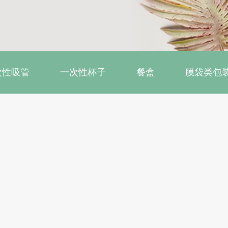
次性吸管
一次性杯子
餐盒
膜袋类包